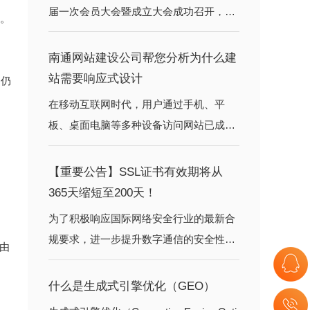
届一次会员大会暨成立大会成功召开，江
短。
苏省委统战部副部长姜东，南通市委常
委、统战部部长王小红出席会议并讲话。
南通网站建设公司帮您分析为什么建
全市网络界代表人士齐聚一堂
站需要响应式设计
内仍
在移动互联网时代，用户通过手机、平
板、桌面电脑等多种设备访问网站已成为
常态。如何确保您的网站在所有设备上都
能提供良好的用户体验？响应式网站是一
【重要公告】SSL证书有效期将从
种能够根据不同设备屏幕尺寸自
365天缩短至200天！
为了积极响应国际网络安全行业的最新合
规要求，进一步提升数字通信的安全性，
机由
南通火速特此提醒大家一项关于SSL的重
要变更。
什么是生成式引擎优化（GEO）