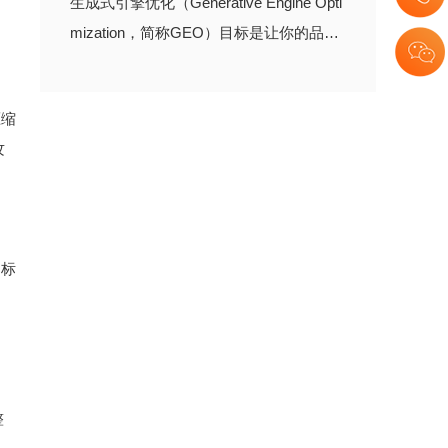
生成式引擎优化（Generative Engine Opti
mization，简称GEO）目标是让你的品牌
信息、产品推荐或解决方案，直接被AI
（DeepSeek、豆包、文心一言、元宝、
压缩
通义千问等主流平台）整合到它生成的答
攻
案中。
、标
整